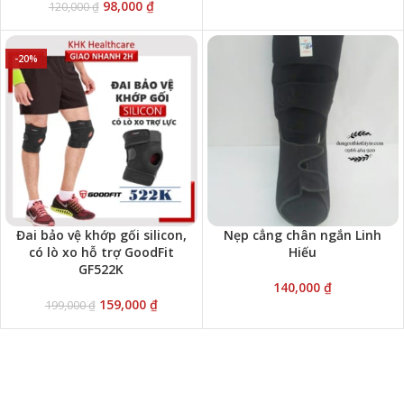
98,000
₫
120,000
₫
-20%
Đai bảo vệ khớp gối silicon,
Nẹp cẳng chân ngắn Linh
có lò xo hỗ trợ GoodFit
Hiếu
GF522K
140,000
₫
159,000
₫
199,000
₫