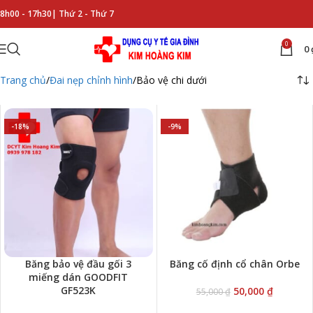
8h00 - 17h30|
Thứ 2 - Thứ 7
0
0
Trang chủ
Đai nẹp chỉnh hình
Bảo vệ chi dưới
-18%
-9%
Băng bảo vệ đầu gối 3
Băng cố định cổ chân Orbe
miếng dán GOODFIT
GF523K
50,000
₫
55,000
₫