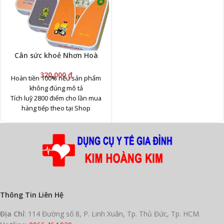
Cân sức khoẻ Nhơn Hoà
320,000
₫
Hoàn tiền 100% nếu sản phẩm
không đúng mô tả
Tích luỹ 2800 điểm cho lần mua
hàng tiếp theo tại Shop
Cam kết chỉ giao hàng mới, chính
hãng
Bảo hành 12 tháng
Thông Tin Liên Hệ
Địa Chỉ
: 114 Đường số 8, P. Linh Xuân, Tp. Thủ Đức, Tp. HCM.