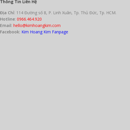
Thông Tin Liên Hệ
khuẩn, bụi bẩn, và giảm ma sát,
thúc đẩy quá trình lành thương
Địa Chỉ
: 114 Đường số 8, P. Linh Xuân, Tp. Thủ Đức, Tp. HCM.
nhanh chóng.
Hotline
:
0966.464.920
Co giãn linh hoạt:
Cố định vết
Email
:
hello@kimhoangkim.com
thương vững chắc nhưng vẫn
Facebook:
Kim Hoang Kim Fanpage
cho phép cử động thoải mái,
không gây bí bách.