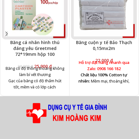
Băng cá nhân hình thú
Băng cuộn y tế Bảo Thạch
đáng yêu Greetmed
0,15mx2m
72*19mm hộp 100
22,000
₫
Hỗ trợ đặt hàng nhanh qua
25,900
₫
30,000
₫
Băng có độ thông thoáng không
Zalo: 0908 166 182
làm bí vết thương
Chất liệu 100% Cotton tự
Gạc của băng có độ thấm hút
nhiên:
Mềm mại, thoáng khí,
tốt, mềm và có lớp cách
không gây kích ứng da và đảm
Polyethylene ngăn cách giữa vết
bảo an toàn tối đa cho vết
thương và gạc
thương.
Băng có thể dùng cho da nhạy
Thấm hút hiệu quả & không
cảm
dính:
Giúp vết thương luôn khô
Có nhiều màu sắc kích thướt
ráo, sạch sẽ, không bám xơ và
khác nhau Là băng nilong không
dễ dàng thay băng mà không
phải băng vải
gây đau.
Quy cách:
Hộp 100 miếng
Bảo vệ toàn diện:
Ngăn chặn vi