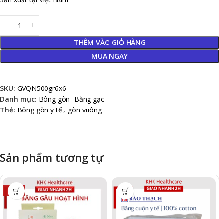
THÊM VÀO GIỎ HÀNG
MUA NGAY
SKU:
GVQN500gr6x6
Danh mục:
Bông gòn- Băng gạc
Thẻ:
Bông gòn y tế
,
gòn vuông
Sản phẩm tương tự
-14%