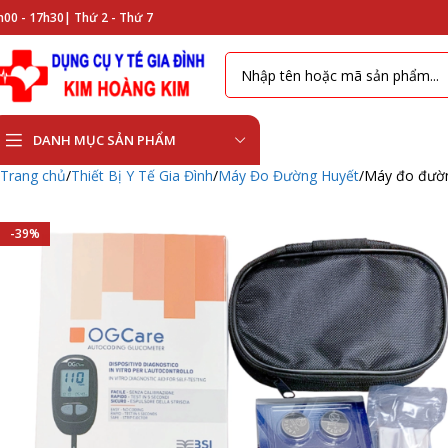
h00 - 17h30|
Thứ 2 - Thứ 7
DANH MỤC SẢN PHẨM
Trang chủ
Thiết Bị Y Tế Gia Đình
Máy Đo Đường Huyết
Máy đo đườn
-39%