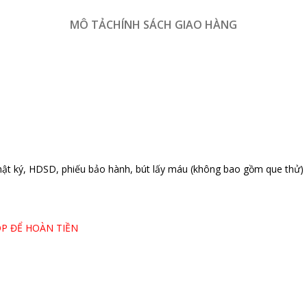
MÔ TẢ
CHÍNH SÁCH GIAO HÀNG
 nhật ký, HDSD, phiếu bảo hành, bút lấy máu (không bao gồm que thử)
P ĐỂ HOÀN TIỀN