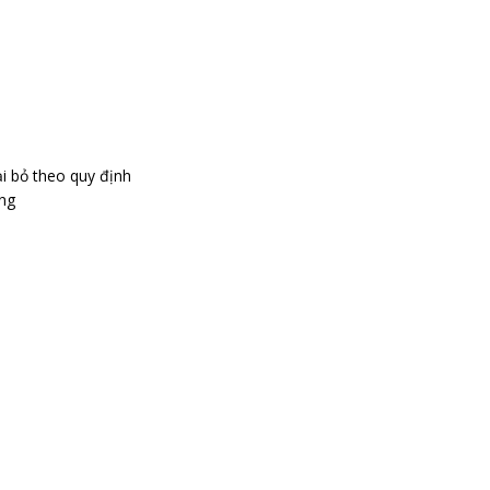
ại bỏ theo quy định
ụng