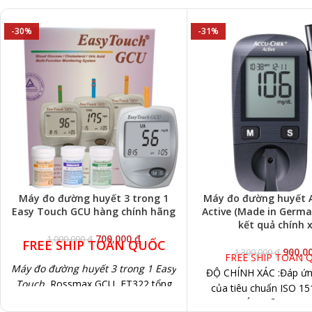
-30%
-31%
Máy đo đường huyết 3 trong 1
Máy đo đường huyết 
Easy Touch GCU hàng chính hãng
Active (Made in Germa
kết quả chính 
700,000
₫
1,000,000
₫
FREE SHIP TOÀN QUỐC
900,0
1,300,000
₫
FREE SHIP TOÀN 
Máy đo đường huyết 3 trong 1 Easy
ĐỘ CHÍNH XÁC :Đáp ứn
Touch
Rossmax GCU ET322 tổng
của tiêu chuẩn ISO 1
hợp 3 chức năng trong 1 :
THAO TÁC: Dễ dàng để