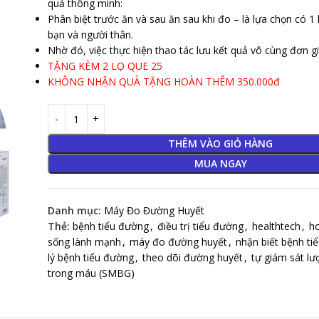
quả thông minh:
Phân biệt trước ăn và sau ăn sau khi đo – là lựa chọn có 1
bạn và người thân.
Nhờ đó, việc thực hiện thao tác lưu kết quả vô cùng đơn gi
TẶNG KÈM 2 LỌ QUE 25
KHÔNG NHẬN QUÀ TẶNG HOÀN THÊM 350.000đ
THÊM VÀO GIỎ HÀNG
MUA NGAY
Danh mục:
Máy Đo Đường Huyết
Thẻ:
bệnh tiểu đường
,
điều trị tiểu đường
,
healthtech
,
h
sống lành mạnh
,
máy đo đường huyết
,
nhận biết bệnh ti
lý bệnh tiểu đường
,
theo dõi đường huyết
,
tự giám sát l
trong máu (SMBG)