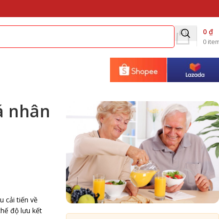
0
₫
0
ite
á nhân
 cải tiến về
hế độ lưu kết