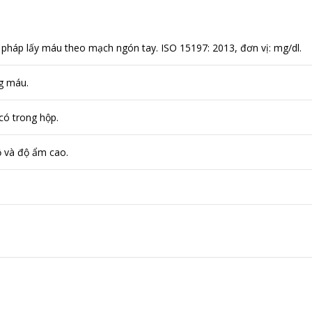
háp lấy máu theo mạch ngón tay. ISO 15197: 2013, đơn vị: mg/dl.
g máu.
có trong hộp.
ộ và độ ẩm cao.