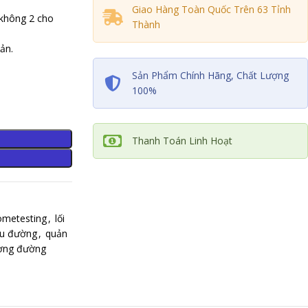
SẢN PHẨM CHÍNH HÃNG
Giao Hàng Toàn Quốc Trên 63 Tỉnh
 không 2 cho
Thành
ản.
Sản Phẩm Chính Hãng, Chất Lượng
100%
Thanh Toán Linh Hoạt
ometesting
,
lối
ểu đường
,
quản
ượng đường