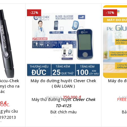
-22%
-10%
Accu-Chek
Máy đo đường huyết Clever Chek
Máy đo đư
ny) cho ra
( ĐÀI LOAN )
xác
350,000
₫
450,000
₫
1,40
Máy thử đường huyết
Clever Chek
FREE
00
₫
QUỐC.
TD-4125
g yêu cầu
Bút chích máu
Bả
5197:2013
10 kim lấy máu (theo máy)
Máy đo đườ
 đo, bạn
HÀNG TẶNG TỪ SHOP:
100 Kim
Cho kế