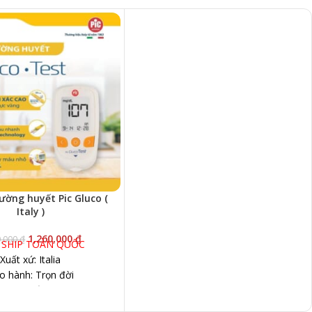
ờng huyết Pic Gluco (
Italy )
1,260,000
₫
0,000
₫
 SHIP TOÀN QUỐC
Xuất xứ: Italia
o hành: Trọn đời
ng huyết PIC Gluco Test
t quả chỉ sau 5 giây.