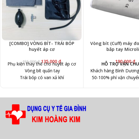
[COMBO] VÒNG BÍT- TRÁI BÓP
Vòng bít (Cuff) máy đ
huyết áp cơ
bắp tay Microl
135,000
₫
190,000
₫
155,000
₫
Phụ kiện thay thế cho huyết áp cơ
HỖ TRỢ VẬN CHU
Vòng bít quấn tay
Khách hàng Bình Dương:
Trái bóp có van xả khí
50-100% phí vận chuyể
hàng trên 200.0
TP.HCM và các tỉnh khác
50-100% phí vận chuyể
hàng trên 500.0
PHÍ GIAO HÀNG:
Nhân 
Shop sẽ gọi thông báo
gian
giao hàng cho Quý 
vòng 24h kể từ lúc 