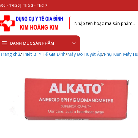
h00 - 17h30|
Thứ 2 - Thứ 7
DANH MỤC SẢN PHẨM
Trang chủ
Thiết Bị Y Tế Gia Đình
Máy Đo Huyết Áp
Phụ Kiện Máy Hu