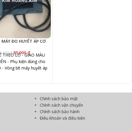
 MÁY ĐO HUYẾT ÁP CƠ
85,000
₫
0,000
₫
Ề THEO LÔ - GIAO MÀU
N - Phụ kiện dùng cho
ơ - Vòng bít máy huyết áp
cơ
Chính sách bảo mật
Chính sách vận chuyển
Chính sách bảo hành
Điều khoản và điều kiện