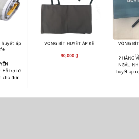
o huyết áp
VÒNG BÍT HUYẾT ÁP KẾ
VÒNG BÍT
ife
90,000
₫
12
? HÀNG V
YỂN:
NGẪU NHIÊ
 Hỗ trợ từ
huyết áp c
n cho đơn
00
: Hỗ trợ từ
n cho đơn
00
viên của
phí
và
thời
khách trong
đặt đơn