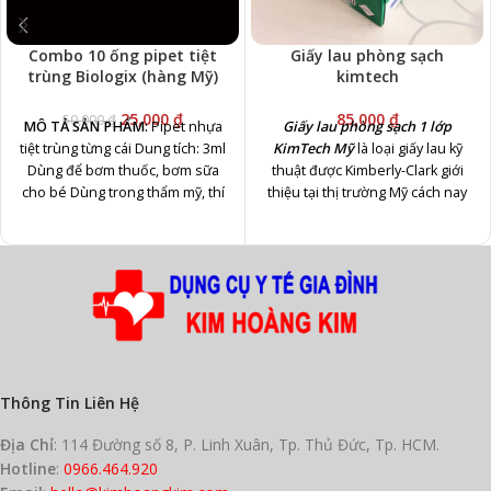
Combo 10 ống pipet tiệt
Giấy lau phòng sạch
trùng Biologix (hàng Mỹ)
kimtech
25,000
₫
85,000
₫
50,000
₫
MÔ TẢ SẢN PHẨM:
Pipet nhựa
Giấy lau phòng sạch 1 lớp
tiệt trùng từng cái Dung tích: 3ml
KimTech Mỹ
là loại giấy lau kỹ
Dùng để bơm thuốc, bơm sữa
thuật được Kimberly-Clark giới
cho bé Dùng trong thẩm mỹ, thí
thiệu tại thị trường Mỹ cách nay
nghiệm,... Hãng sản xuất:
hơn 80 năm.
Blologix (Mỹ)
Giấy lau mềm mại, thấm hút nên
không gây trầy xước bề mặt tinh
xảo của sản phẩm.
Cấu tạo 100% cenllulose nhưng
đảm bảo để lại lượng xơ bụi rất
thấp (hầu như không có)
Có tính trơ với một số loại hóa
chất khử trùng, làm sạch
Thông Tin Liên Hệ
Có khả năng chống tĩnh điện
Thiết kế dạng hộp POP-UP sử
Địa Chỉ
: 114 Đường số 8, P. Linh Xuân, Tp. Thủ Đức, Tp. HCM.
dụng một lần và có màng chống
Hotline
:
0966.464.920
bụi giúp cho giấy không bị