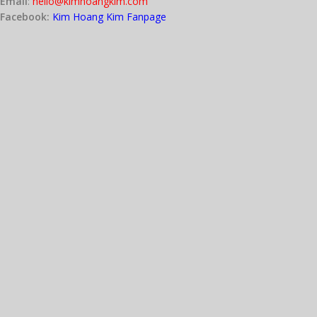
Email
:
hello@kimhoangkim.com
nhiễm bẩn
Facebook:
Kim Hoang Kim Fanpage
HỖ TRỢ VẬN CHUYỂN:
Khách hàng Bình Dương: Hỗ trợ
từ 50-100% phí vận chuyển
cho
đơn hàng trên 200.000
TP.HCM và các tỉnh khác: Hỗ trợ
từ 50-100% phí vận chuyển
cho
đơn hàng trên 500.000
PHÍ GIAO HÀNG:
Nhân viên của
Shop sẽ gọi thông
báo
phí
và
thời gian
giao hàng
cho Quý khách
trong vòng 24h
kể từ lúc đặt đơn.