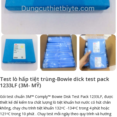
Test lò hấp tiệt trùng-Bowie dick test pack
1233LF (3M- MỸ)
Gói test chuẩn 3M™ Comply™ Bowie Disk Test Pack 1233LF, được
thiết kế để kiểm tra chất lượng lò tiệt khuẩn hơi nước có hút chân
không, chạy chu trình tiệt khuẩn 132
C -134
C trong 4 phút hoặc
o
o
121
C trong 10 phút . Chạy test mỗi ngày theo quy trình và hướng
o