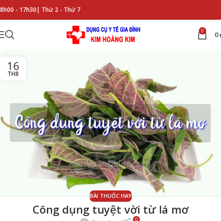
8h00 - 17h30|
Thứ 2 - Thứ 7
0
0
16
TH8
BÀI THUỐC HAY
Công dụng tuyệt vời từ lá mơ
0