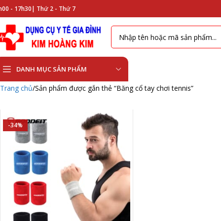
h00 - 17h30|
Thứ 2 - Thứ 7
DANH MỤC SẢN PHẨM
Trang chủ
Sản phẩm được gắn thẻ “Băng cổ tay chơi tennis”
-34%