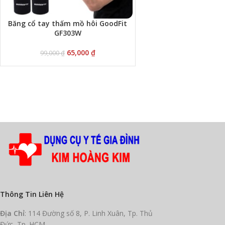
Băng cổ tay thấm mồ hôi GoodFit
GF303W
65,000
₫
99,000
₫
Thông Tin Liên Hệ
Địa Chỉ
: 114 Đường số 8, P. Linh Xuân, Tp. Thủ
Đức, Tp. HCM.