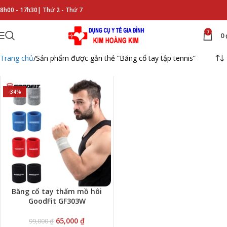
8h00 - 17h30|
Thứ 2 - Thứ 7
0
0
Trang chủ
Sản phẩm được gắn thẻ “Băng cổ tay tập tennis”
-34%
Băng cổ tay thấm mồ hôi
GoodFit GF303W
65,000
₫
99,000
₫