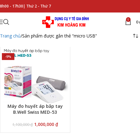
8h00 - 17h30|
Thứ 2 - Thứ 7
0
0
Trang chủ
Sản phẩm được gắn thẻ “micro USB”
-9%
Máy đo huyết áp bắp tay
B.Well Swiss MED-53
1,000,000
₫
1,100,000
₫