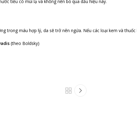
nước tiểu có mùi lạ và không nên bỏ qua dấu hiệu này.
ng trong máu hợp lý, da sẽ trở nên ngứa. Nếu các loại kem và thuốc 
vadis
(
theo Boldsky
)