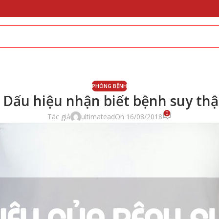
PHÒNG BỆNH
 Dấu hiệu nhận biết bệnh suy th
0
Tác giả
ultimatead
On 16/08/2018