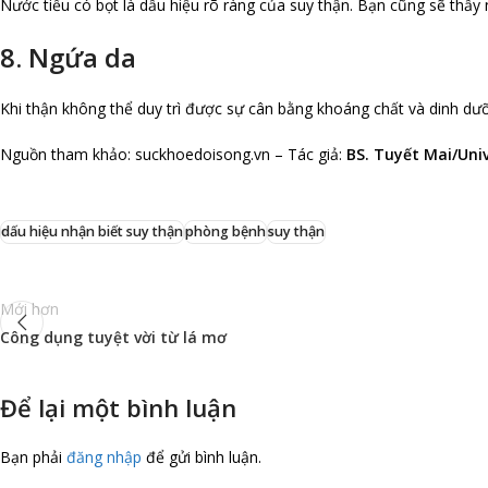
Nước tiểu có bọt là dấu hiệu rõ ràng của suy thận. Bạn cũng sẽ thấy 
8. Ngứa da
Khi thận không thể duy trì được sự cân bằng khoáng chất và dinh dưỡ
Nguồn tham khảo: suckhoedoisong.vn – Tác giả:
BS. Tuyết Mai/Uni
dấu hiệu nhận biết suy thận
phòng bệnh
suy thận
Mới hơn
Công dụng tuyệt vời từ lá mơ
Để lại một bình luận
Bạn phải
đăng nhập
để gửi bình luận.