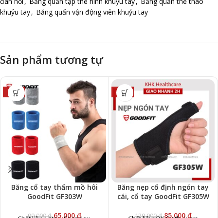
đàn hồi
,
Băng quấn tập thể hình khuỷu tay
,
Băng quấn thể thao
khuỷu tay
,
Băng quấn vận động viên khuỷu tay
Sản phẩm tương tự
-34%
-29%
Băng cổ tay thấm mồ hôi
Băng nẹp cố định ngón tay
GoodFit GF303W
cái, cổ tay GoodFit GF305W
65,000
₫
85,000
₫
99,000
₫
120,000
₫