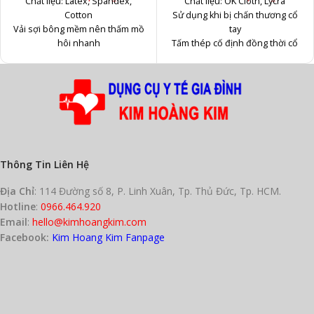
Chất liệu: Latex, Spandex,
Chất liệu: OK Cloth, Lycra
Cotton
Sử dụng khi bị chấn thương cổ
Vải sợi bông mềm nên thấm mồ
tay
hôi nhanh
Tấm thép cố định đồng thời cổ
Mối nối bằng da lộn, chắc chắn,
tay, ngón tay cái
sử dụng bền lâu
Phù hợp với nhân viên văn
Độ dày vừa phải thích hợp sử
phòng phải hoạt động tay liên
dụng ở mùa hè
tục
Đơn vị bán: Đôi
Đơn vị bán: Chiếc
Thông Tin Liên Hệ
Địa Chỉ
: 114 Đường số 8, P. Linh Xuân, Tp. Thủ Đức, Tp. HCM.
Hotline
:
0966.464.920
Email
:
hello@kimhoangkim.com
Facebook:
Kim Hoang Kim Fanpage