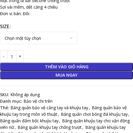
Mặt trong là dải Silicone chống trượt
Sợi vải mềm, dệt căng 4 chiều
Đơn vị bán: Đôi
SIZE
THÊM VÀO GIỎ HÀNG
MUA NGAY
SKU:
Không áp dụng
Danh mục:
Bảo vệ chi trên
Thẻ:
Băng quấn bảo vệ cẳng tay và khuỷu tay
,
Băng quấn bảo vệ
khuỷu tay trong môn võ thuật
,
Băng quấn chơi bóng đá khuỷu tay
,
Băng quấn đấm bốc khuỷu tay
,
Băng quấn khuỷu tay cho vận động
viên nữ
,
Băng quấn khuỷu tay chống trượt
,
Băng quấn khuỷu tay