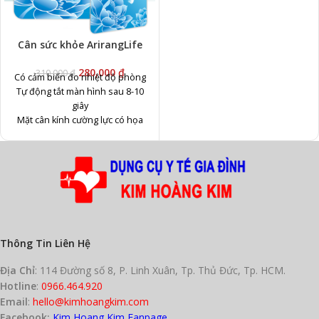
Cân sức khỏe ArirangLife
280,000
₫
310,000
₫
Có cảm biến đo nhiệt độ phòng
Tự động tắt màn hình sau 8-10
giây
Mặt cân kính cường lực có họa
tiết
Bộ sản phẩm: Cân, thước đo, 2
pin AAA, giấy bảo hành
Bảo hành chính hãng 06 tháng
Thông Tin Liên Hệ
Địa Chỉ
: 114 Đường số 8, P. Linh Xuân, Tp. Thủ Đức, Tp. HCM.
Hotline
:
0966.464.920
Email
:
hello@kimhoangkim.com
Facebook:
Kim Hoang Kim Fanpage