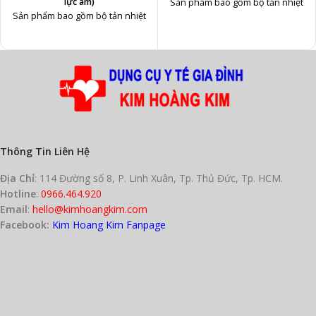
lực âm)
Sản phẩm bao gồm bộ tản nhiệt
Sản phẩm bao gồm bộ tản nhiệt
3 lò xo, ống PVC, cổng nối Y, ống
3 lò xo, ống PVC, cổng nối Y, ống
thoát nước PVC, Trocar bằng
thoát nước PVC, Trocar bằng
thép không gỉ.
thép không gỉ.
Bộ tản nhiệt 3 lò xo làm giảm
Có thể thay thế ống thoát nước
thiểu sự thiếu hụt của điện trở.
PVC bằng ống thoát nước
Có thể thay thế ống thoát nước
silicone nếu cần.
PVC bằng ống thoát nước
Dung tích:
200ml, FR.14
và
400ml,
silicone nếu cần.
FR.14
Xuất xứ: Trung Quốc
Thông Tin Liên Hệ
Địa Chỉ
: 114 Đường số 8, P. Linh Xuân, Tp. Thủ Đức, Tp. HCM.
Hotline
:
0966.464.920
Email
:
hello@kimhoangkim.com
Facebook:
Kim Hoang Kim Fanpage