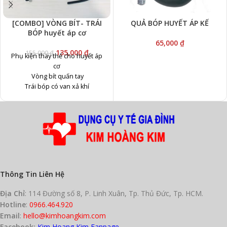
[COMBO] VÒNG BÍT- TRÁI
QUẢ BÓP HUYẾT ÁP KẾ
BÓP huyết áp cơ
65,000
₫
135,000
₫
155,000
₫
Phụ kiện thay thế cho huyết áp
cơ
Vòng bít quấn tay
Trái bóp có van xả khí
Thông Tin Liên Hệ
Địa Chỉ
: 114 Đường số 8, P. Linh Xuân, Tp. Thủ Đức, Tp. HCM.
Hotline
:
0966.464.920
Email
:
hello@kimhoangkim.com
Facebook:
Kim Hoang Kim Fanpage