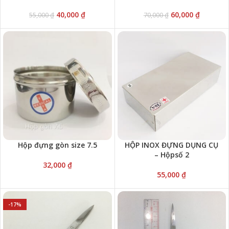
40,000
₫
60,000
₫
55,000
₫
70,000
₫
Hộp đựng gòn size 7.5
HỘP INOX ĐỰNG DỤNG CỤ
– Hộpsố 2
32,000
₫
55,000
₫
-17%