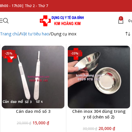
8h00 - 17h30|
Thứ 2 - Thứ 7
0
0
Trang chủ
Vật tư tiêu hao
Dụng cụ inox
-25%
-33%
Cán dao mổ số 3
Chén inox 304 dùng trong
y tế (chén số 2)
15,000
₫
20,000
₫
20,000
₫
30,000
₫