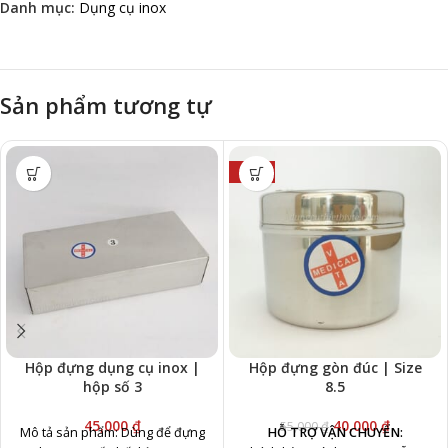
Danh mục:
Dụng cụ inox
Sản phẩm tương tự
-27%
Hộp đựng dụng cụ inox |
Hộp đựng gòn đúc | Size
hộp số 3
8.5
45,000
₫
40,000
₫
55,000
₫
Mô tả sản phẩm: Dùng để đựng
HỖ TRỢ VẬN CHUYỂN: