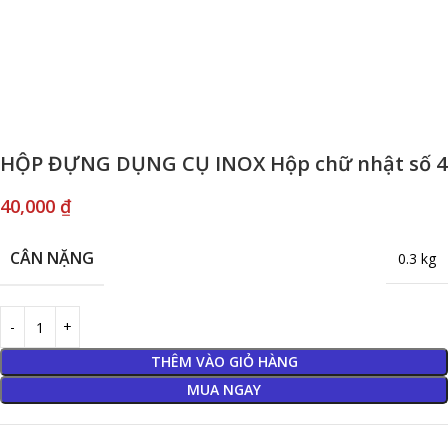
HỘP ĐỰNG DỤNG CỤ INOX Hộp chữ nhật số 4
40,000
₫
CÂN NẶNG
0.3 kg
THÊM VÀO GIỎ HÀNG
MUA NGAY