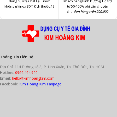
dụng cụ y tế Chất liệu: inox
Khách hàng Bình Dương: Hỗ trợ
không gỉ (inox 304) Kích thước:19
từ 50-100% phí vận chuyển
cho
đơn hàng trên 200.000
TP.HCM và các tỉnh khác: Hỗ trợ
từ 50-100% phí vận chuyển
cho
đơn hàng trên 500.000
PHÍ GIAO HÀNG:
Nhân viên của
Shop sẽ gọi thông
báo
phí
và
thời gian
giao hàng
cho Quý khách
trong vòng 24h
kể từ lúc đặt đơn
Thông Tin Liên Hệ
Địa Chỉ
: 114 Đường số 8, P. Linh Xuân, Tp. Thủ Đức, Tp. HCM.
Hotline
:
0966.464.920
Email
:
hello@kimhoangkim.com
Facebook:
Kim Hoang Kim Fanpage