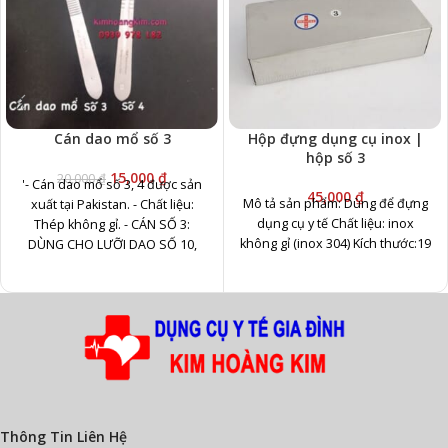
Cán dao mổ số 3
Hộp đựng dụng cụ inox |
hộp số 3
15,000
₫
20,000
₫
'- Cán dao mổ số 3, 4 được sản
45,000
₫
Mô tả sản phẩm: Dùng để đựng
xuất tại Pakistan. - Chất liệu:
dụng cụ y tế Chất liệu: inox
Thép không gỉ. - CÁN SỐ 3:
không gỉ (inox 304) Kích thước:19
DÙNG CHO LƯỠI DAO SỐ 10,
11,12,15 - CÁN SỐ 4: DÙNG CHO
LƯỠI DAO SỐ 20,21,22,23,24 -
Khi kết hợp với lưỡi dao sẽ tạo
thành một dao mổ hoàn chỉnh. -
Đảm nhận vai trò chính trong
các cuộc phẫu thuật
Thông Tin Liên Hệ