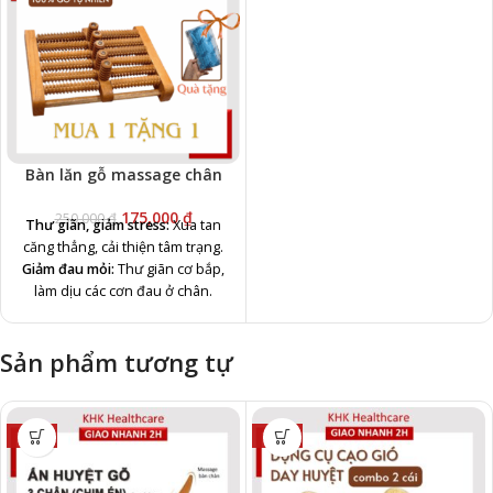
Bàn lăn gỗ massage chân
175,000
₫
250,000
₫
Thư giãn, giảm stress:
Xua tan
căng thẳng, cải thiện tâm trạng.
Giảm đau mỏi:
Thư giãn cơ bắp,
làm dịu các cơn đau ở chân.
Lưu thông máu:
Tăng cường
tuần hoàn, giảm tê bì.
Sản phẩm tương tự
Ngủ ngon hơn:
Hỗ trợ giấc ngủ
sâu và chất lượng.
Hỗ trợ xương khớp:
Giảm nhức
mỏi, tăng tính linh hoạt.
-40%
-38%
Giảm phù nề:
Hỗ trợ giảm sưng
chân.
Tăng miễn dịch:
Kích thích sức