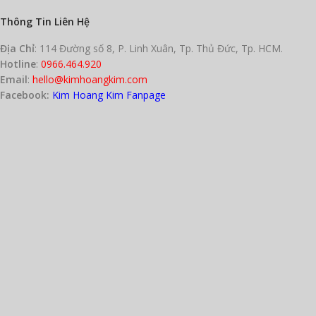
phục hồi.
Thông Tin Liên Hệ
Massage và day huyệt chuyên
sâu:
Tác động tích cực lên các
Địa Chỉ
: 114 Đường số 8, P. Linh Xuân, Tp. Thủ Đức, Tp. HCM.
huyệt đạo, thư giãn cơ bắp, giảm
Hotline
:
0966.464.920
sưng tấy.
Email
:
hello@kimhoangkim.com
An toàn cho da:
Chất liệu gỗ tự
Facebook:
Kim Hoang Kim Fanpage
nhiên không tĩnh điện, cạnh mài
nhẵn mịn, phù hợp cho mọi
vùng da.