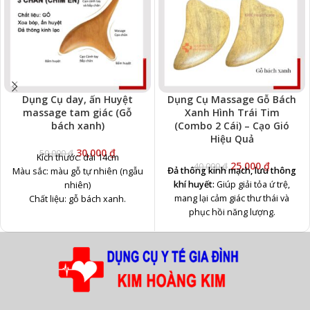
đề kháng của cơ thể.
Dụng Cụ day, ấn Huyệt
Dụng Cụ Massage Gỗ Bách
massage tam giác (Gỗ
Xanh Hình Trái Tim
bách xanh)
(Combo 2 Cái) – Cạo Gió
Hiệu Quả
30,000
₫
50,000
₫
Kích thước: dài 14cm
25,000
₫
40,000
₫
Đả thông kinh mạch, lưu thông
Màu sắc: màu gỗ tự nhiên (ngẫu
khí huyết:
Giúp giải tỏa ứ trệ,
nhiên)
mang lại cảm giác thư thái và
Chất liệu: gỗ bách xanh.
phục hồi năng lượng.
giảm căng thẳng mệt mỏi
Giảm căng thẳng, mệt mỏi và
lưu thông máu huyết
đau nhức:
Hỗ trợ giảm đau đầu,
mỏi vai gáy, mang lại giấc ngủ
ngon hơn.
Hút khí âm, phát tán chướng
khí:
Đặc biệt hiệu quả khi bị cảm
mạo, giúp cơ thể nhanh chóng