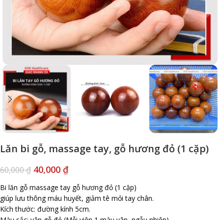
Lăn bi gỗ, massage tay, gỗ hương đỏ (1 cặp)
40,000
₫
60,000
₫
Bi lăn gỗ massage tay gỗ hương đỏ (1 cặp)
giúp lưu thông máu huyết, giảm tê mỏi tay chân.
Kích thước: đường kính 5cm.
Màu sắc: vân gỗ đỏ (Mỗi viên 1 màu vân, ngẫu nhiên).