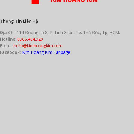
chân.
Tăng miễn dịch:
Kích thích sức
đề kháng của cơ thể.
Thông Tin Liên Hệ
Địa Chỉ
: 114 Đường số 8, P. Linh Xuân, Tp. Thủ Đức, Tp. HCM.
Hotline
:
0966.464.920
Email
:
hello@kimhoangkim.com
Facebook:
Kim Hoang Kim Fanpage