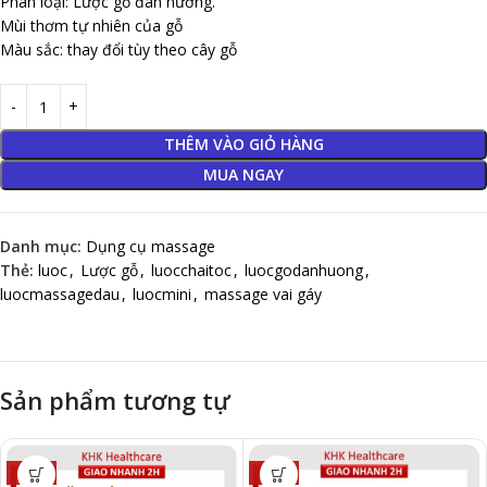
Phân loại: Lược gỗ đàn hương.
Mùi thơm tự nhiên của gỗ
Màu sắc: thay đổi tùy theo cây gỗ
THÊM VÀO GIỎ HÀNG
MUA NGAY
Danh mục:
Dụng cụ massage
Thẻ:
luoc
,
Lược gỗ
,
luocchaitoc
,
luocgodanhuong
,
luocmassagedau
,
luocmini
,
massage vai gáy
Sản phẩm tương tự
-30%
-40%