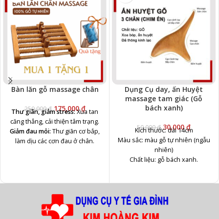
Bàn lăn gỗ massage chân
Dụng Cụ day, ấn Huyệt
massage tam giác (Gỗ
bách xanh)
175,000
₫
250,000
₫
Thư giãn, giảm stress:
Xua tan
căng thẳng, cải thiện tâm trạng.
30,000
₫
50,000
₫
Kích thước: dài 14cm
Giảm đau mỏi:
Thư giãn cơ bắp,
Màu sắc: màu gỗ tự nhiên (ngẫu
làm dịu các cơn đau ở chân.
nhiên)
Lưu thông máu:
Tăng cường
Chất liệu: gỗ bách xanh.
tuần hoàn, giảm tê bì.
giảm căng thẳng mệt mỏi
Ngủ ngon hơn:
Hỗ trợ giấc ngủ
lưu thông máu huyết
sâu và chất lượng.
Hỗ trợ xương khớp:
Giảm nhức
mỏi, tăng tính linh hoạt.
Giảm phù nề:
Hỗ trợ giảm sưng